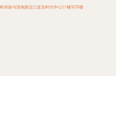
蚌埠路与淮南路交口蓝光时代中心S1幢写字楼