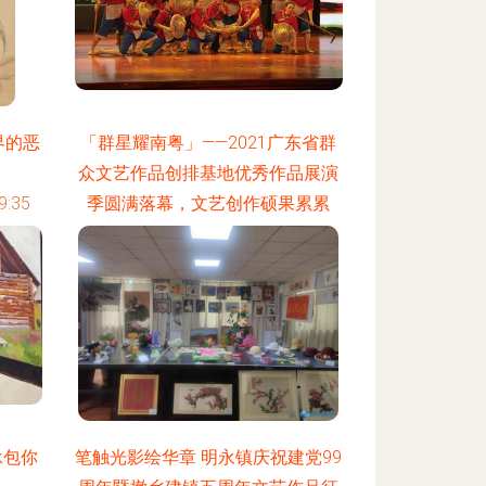
界的恶
「群星耀南粤」——2021广东省群
众文艺作品创排基地优秀作品展演
:35
季圆满落幕，文艺创作硕果累累
更新时间：2026-08-06 14:51:50
承包你
笔触光影绘华章 明永镇庆祝建党99