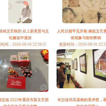
插画文艺秋韵 在上新美景与文
人民日报罕见开炮 痛批文艺
化邂逅中漫游
俗现象与创作弊病
时间：2026-08-06 22:58:31
更新时间：2026-08-06 22:29
”境绽放 2023年重庆市新文艺群
长沙这些高逼格的美术馆，